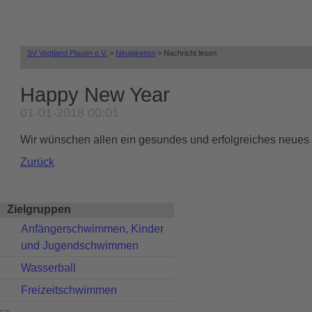
SV Vogtland Plauen e.V.
Neuigkeiten
Nachricht lesen
Happy New Year
01-01-2018 00:01
Wir wünschen allen ein gesundes und erfolgreiches neues 
Zurück
Zielgruppen
Navigation
Anfängerschwimmen, Kinder
überspringen
und Jugendschwimmen
Wasserball
Freizeitschwimmen