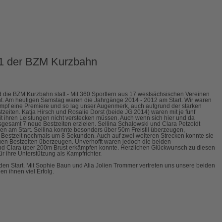
g 1 der BZM Kurzbahn
die BZM Kurzbahn statt.- Mit 360 Sportlern aus 17 westsächsischen Vereinen
t. Am heutigen Samstag waren die Jahrgänge 2014 - 2012 am Start. Wir waren
tkampf eine Premiere und so lag unser Augenmerk, auch aufgrund der starken
tzeiten. Katja Hirsch und Rosalie Dorst (beide JG 2014) waren mit je fünf
it ihren Leistungen nicht verstecken müssen. Auch wenn sich hier und da
sgesamt 7 neue Bestzeiten erzielen. Sellina Schalowski und Clara Petzoldt
ken am Start. Sellina konnte besonders über 50m Freistil überzeugen,
te Bestzeit nochmals um 8 Sekunden. Auch auf zwei weiteren Strecken konnte sie
euen Bestzeiten überzeugen. Unverhofft waren jedoch die beiden
nd Clara über 200m Brust erkämpfen konnte. Herzlichen Glückwunsch zu diesen
r ihre Unterstützung als Kampfrichter.
en Start. Mit Sophie Baun und Alia Jolien Trommer vertreten uns unsere beiden
en ihnen viel Erfolg.