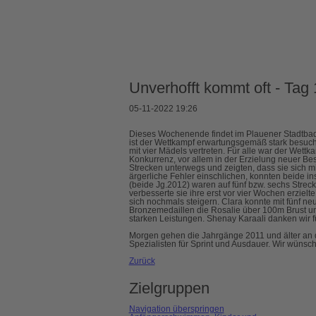
Unverhofft kommt oft - Ta
05-11-2022 19:26
Dieses Wochenende findet im Plauener Stadtbad 
ist der Wettkampf erwartungsgemäß stark besuch
mit vier Mädels vertreten. Für alle war der Wet
Konkurrenz, vor allem in der Erzielung neuer Bes
Strecken unterwegs und zeigten, dass sie sich m
ärgerliche Fehler einschlichen, konnten beide in
(beide Jg.2012) waren auf fünf bzw. sechs Strec
verbesserte sie ihre erst vor vier Wochen erziel
sich nochmals steigern. Clara konnte mit fünf n
Bronzemedaillen die Rosalie über 100m Brust u
starken Leistungen. Shenay Karaali danken wir fü
Morgen gehen die Jahrgänge 2011 und älter an d
Spezialisten für Sprint und Ausdauer. Wir wünsch
Zurück
Zielgruppen
Navigation überspringen