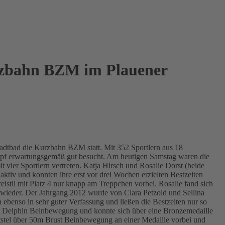
rzbahn BZM im Plauener
adtbad die Kurzbahn BZM statt. Mit 352 Sportlern aus 18
mpf erwartungsgemäß gut besucht. Am heutigen Samstag waren die
 vier Sportlern vertreten. Katja Hirsch und Rosalie Dorst (beide
ktiv und konnten ihre erst vor drei Wochen erzielten Bestzeiten
istil mit Platz 4 nur knapp am Treppchen vorbei. Rosalie fand sich
d wieder. Der Jahrgang 2012 wurde von Clara Petzold und Sellina
 ebenso in sehr guter Verfassung und ließen die Bestzeiten nur so
50m Delphin Beinbewegung und konnte sich über eine Bronzemedaille
rtstel über 50m Brust Beinbewegung an einer Medaille vorbei und