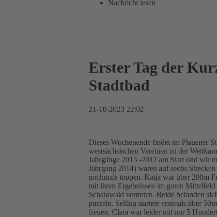
Nachricht lesen
Erster Tag der Ku
Stadtbad
21-10-2023 22:02
Dieses Wochenende findet im Plauener St
westsächsischen Vereinen ist der Wettka
Jahrgänge 2015 -2012 am Start und wir mit
Jahrgang 2014) waren auf sechs Strecken a
nochmals toppen. Katja war über 200m Fre
mit ihren Ergebnissen im guten Mittelfel
Schalowski vertreten. Beide befanden sich
purzeln. Sellina startete erstmals über 
freuen. Clara war leider mit nur 5 Hunde