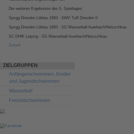
Die weiteren Ergebnisse des 5. Spieltages:
Spvgg Dresden Löbtau 1893 - SWV TuR Dresden I
Spvgg Dresden Löbtau 1893 - SG Wasserball Auerbach/Netzschka
SC DHfK Leipzig - SG Wasserball Auerbach/Netzschka
Zurück
ZIELGRUPPEN
Navigation
Anfängerschwimmen, Kinder
überspringen
und Jugendschwimmen
Wasserball
Freizeitschwimmen