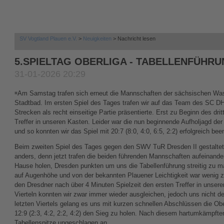
SV Vogtland Plauen e.V.
Neuigkeiten
Nachricht lesen
5.SPIELTAG OBERLIGA - TABELLENFÜHRU
31-01-2026 20:29
Am Samstag trafen sich erneut die Mannschaften der sächsischen Was
Stadtbad. Im ersten Spiel des Tages trafen wir auf das Team des SC DH
Strecken als recht einseitige Partie präsentierte. Erst zu Beginn des dr
Treffer in unseren Kasten. Leider war die nun beginnende Aufholjagd der
und so konnten wir das Spiel mit 20:7 (8:0, 4:0, 6:5, 2:2) erfolgreich bee
Beim zweiten Spiel des Tages gegen den SWV TuR Dresden II gestaltet
anders, denn jetzt trafen die beiden führenden Mannschaften aufeinande
Hause holen, Dresden punkten um uns die Tabellenführung streitig zu ma
auf Augenhöhe und von der bekannten Plauener Leichtigkeit war wenig 
den Dresdner nach über 4 Minuten Spielzeit den ersten Treffer in unser
Vierteln konnten wir zwar immer wieder ausgleichen, jedoch uns nicht deu
letzten Viertels gelang es uns mit kurzen schnellen Abschlüssen die O
12:9 (2:3, 4:2, 2:2, 4:2) den Sieg zu holen. Nach diesem hartumkämpften 
Tabellenspitze ungeschlagen an.